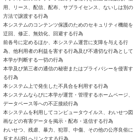
用、リース、配信、配布、サブライセンス、ないしは別の
方法で譲渡する行為
本システムのコンテンツ保護のためのセキュリティ機能を
迂回、修正、無効化、回避する行為
前各号に定めるほか、本システム運営に支障を与える行
為、他利用者の利益を害する行為及び不適切な行為として
本学が判断する一切の行為
本学及び第三者の通信の秘密またはプライバシーを侵害す
る行為
本システム上で発生した不具合を利用する行為
本システムならびに本学が運営・管理するホームページ、
データベース等への不正接続行為
本システムを利用してコンピュータウイルス、わいせつ図
画などの有害データを掲示・配布・送信する行為
わいせつ、残虐、暴力、犯罪、中傷、その他の公序良俗に
反する
URL
へリンクする行為