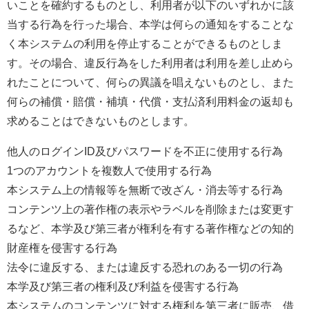
いことを確約するものとし、利用者が以下のいずれかに該
当する行為を行った場合、本学は何らの通知をすることな
く本システムの利用を停止することができるものとしま
す。その場合、違反行為をした利用者は利用を差し止めら
れたことについて、何らの異議を唱えないものとし、また
何らの補償・賠償・補填・代償・支払済利用料金の返却も
求めることはできないものとします。
他人のログイン
ID
及びパスワードを不正に使用する行為
1
つのアカウントを複数人で使用する行為
本システム上の情報等を無断で改ざん・消去等する行為
コンテンツ上の著作権の表示やラベルを削除または変更す
るなど、本学及び第三者が権利を有する著作権などの知的
財産権を侵害する行為
法令に違反する、または違反する恐れのある一切の行為
本学及び第三者の権利及び利益を侵害する行為
本システムのコンテンツに対する権利を第三者に販売、借