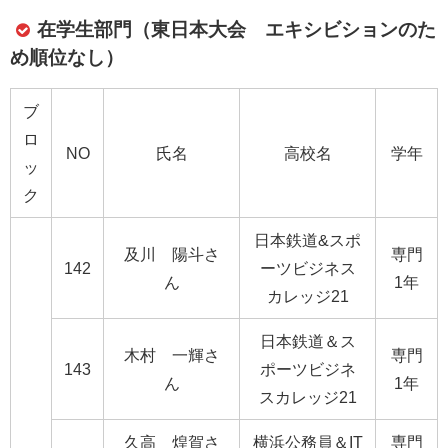
在学生部門（東日本大会 エキシビションのた
め順位なし）
ブ
ロ
NO
氏名
高校名
学年
ッ
ク
日本鉄道&スポ
及川 陽斗さ
専門
142
ーツビジネス
ん
1年
カレッジ21
日本鉄道＆ス
木村 一輝さ
専門
143
ポーツビジネ
ん
1年
スカレッジ21
久高 煌賀さ
横浜公務員＆IT
専門