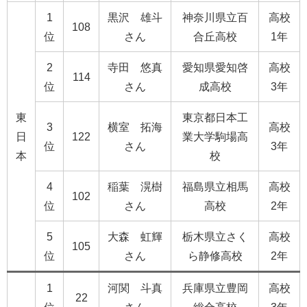
1
黒沢 雄斗
神奈川県立百
高校
108
位
さん
合丘高校
1年
2
寺田 悠真
愛知県愛知啓
高校
114
位
さん
成高校
3年
東
東京都日本工
3
横室 拓海
高校
日
122
業大学駒場高
位
さん
3年
本
校
4
稲葉 滉樹
福島県立相馬
高校
102
位
さん
高校
2年
5
大森 虹輝
栃木県立さく
高校
105
位
さん
ら静修高校
2年
1
河関 斗真
兵庫県立豊岡
高校
22