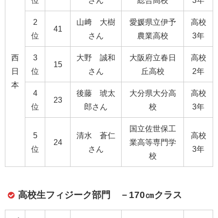
位
さん
総合高校
3年
2
山﨑 大樹
愛媛県立伊予
高校
41
位
さん
農業高校
3年
西
3
大野 誠和
大阪府立春日
高校
15
日
位
さん
丘高校
2年
本
4
後藤 琥太
大分県大分高
高校
23
位
郎さん
校
3年
国立佐世保工
5
清水 蒼仁
高校
24
業高等専門学
位
さん
3年
校
高校生フィジーク部門 －170㎝クラス