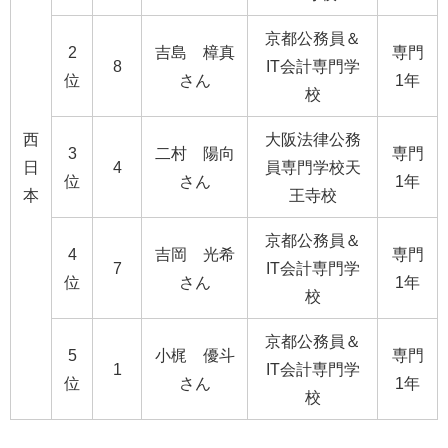
京都公務員＆
2
吉島 樟真
専門
8
IT会計専門学
位
さん
1年
校
西
大阪法律公務
3
二村 陽向
専門
日
4
員専門学校天
位
さん
1年
本
王寺校
京都公務員＆
4
吉岡 光希
専門
7
IT会計専門学
位
さん
1年
校
京都公務員＆
5
小梶 優斗
専門
1
IT会計専門学
位
さん
1年
校