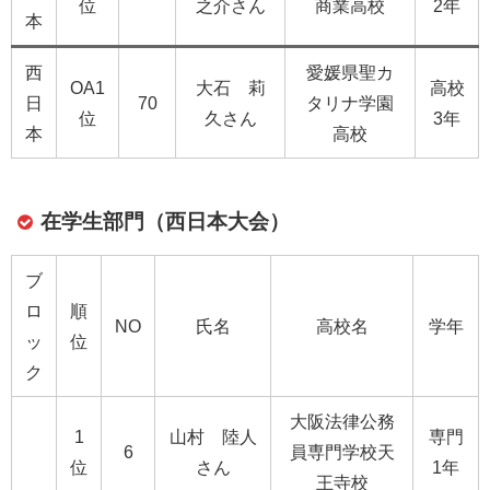
位
之介さん
商業高校
2年
本
西
愛媛県聖カ
OA1
大石 莉
高校
日
70
タリナ学園
位
久さん
3年
本
高校
在学生部門（西日本大会）
ブ
ロ
順
NO
氏名
高校名
学年
ッ
位
ク
大阪法律公務
1
山村 陸人
専門
6
員専門学校天
位
さん
1年
王寺校