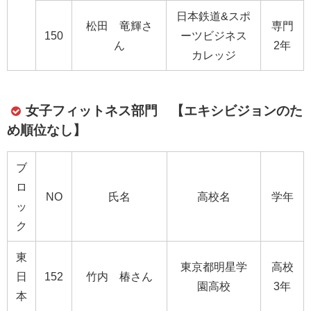
日本鉄道&スポ
松田 竜輝さ
専門
150
ーツビジネス
ん
2年
カレッジ
女子フィットネス部門 【エキシビジョンのた
め順位なし】
ブ
ロ
NO
氏名
高校名
学年
ッ
ク
東
東京都明星学
高校
日
152
竹内 椿さん
園高校
3年
本