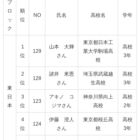
ブ
ロ
順
NO
氏名
高校名
学年
ッ
位
ク
東京都日本工
1
山本 大輝
高校
129
業大学駒場高
位
さん
3年
校
2
諸井 來恩
埼玉県武蔵越
高校
128
位
さん
生高校
3年
東
日
3
アキノ コ
神奈川県向上
高校
123
本
位
ジマさん
高校
2年
4
伊藤 澄人
東京都桜丘高
高校
124
位
さん
校
3年