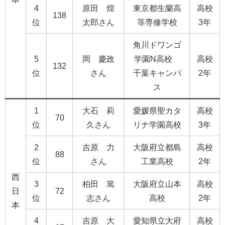
4
原田 煌
東京都生蘭高
高校
138
位
太郎さん
等専修学校
3年
角川ドワンゴ
5
岡 慶政
学園N高校
高校
132
位
さん
千葉キャンパ
2年
ス
1
大石 莉
愛媛県聖カタ
高校
70
位
久さん
リナ学園高校
3年
2
吉原 力
大阪府立都島
高校
88
位
さん
工業高校
2年
西
3
柏田 篤
大阪府立山本
高校
日
72
位
志さん
高校
2年
本
4
吉原 大
愛知県立大府
高校