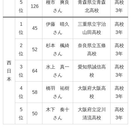
5
種市 爽良
青森県立青森
高校
126
位
さん
北高校
3年
1
伊藤 晴久
三重県立宇治
高校
45
位
さん
山田高校
3年
2
杉本 楓綺
奈良県立五條
高校
52
位
さん
高校
3年
西
3
水上 真一
愛知県誠信高
高校
日
64
位
さん
校
3年
本
4
橋羽 祐樹
大阪府大阪高
高校
58
位
さん
校
3年
5
木下 奏十
大阪府立淀川
高校
50
位
さん
清流高校
3年