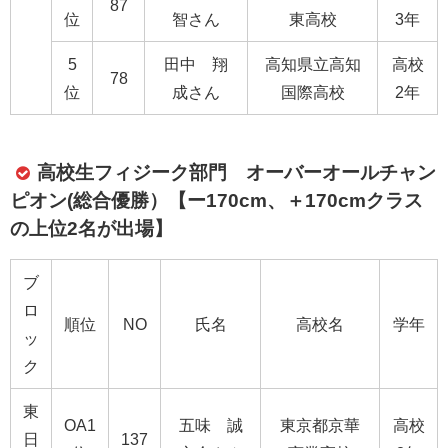
87
位
智さん
東高校
3年
5
田中 翔
高知県立高知
高校
78
位
成さん
国際高校
2年
高校生フィジーク部門 オーバーオールチャン
ピオン(総合優勝）【ー170cm、＋170cmクラス
の上位2名が出場】
ブ
ロ
順位
NO
氏名
高校名
学年
ッ
ク
東
OA1
五味 誠
東京都京華
高校
日
137