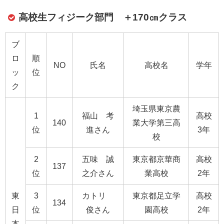
高校生フィジーク部門 ＋170㎝クラス
ブ
ロ
順
NO
氏名
高校名
学年
ッ
位
ク
埼玉県東京農
1
福山 考
高校
140
業大学第三高
位
進さん
3年
校
2
五味 誠
東京都京華商
高校
137
位
之介さん
業高校
2年
東
3
カトリ
東京都足立学
高校
134
日
位
俊さん
園高校
2年
本